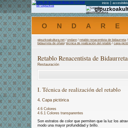
inicio
accesibilid
gipuzkoakult
ONDAR
gipuzkoakultura.net
/
ondare
/
retablo renacentista de bidaurreta
bidaurreta de oñate
/
técnica de realización del retablo
/
capa pictó
Retablo Renacentista de Bidaurreta
Restauración
I. Técnica de realización del retablo
4. Capa pictórica
4.6 Colores
4.6.1 Colores transparentes
Son estratos de color que permiten que la luz los atrav
modo una mayor profundidad y brillo.